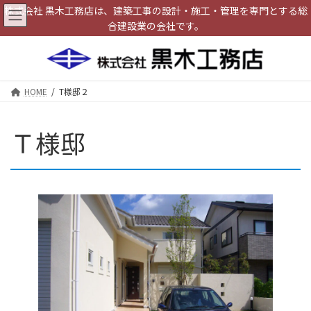
コ
ナ
株式会社 黒木工務店は、建築工事の設計・施工・管理を専門とする総
ン
ビ
合建設業の会社です。
テ
ゲ
ン
ー
ツ
シ
へ
ョ
ス
ン
HOME
T様邸２
キ
に
ッ
移
プ
動
Ｔ様邸