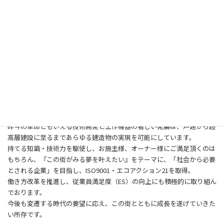
た。
一般住宅からオフィスビル、さらには官公庁舎をはじめとする公共事業
まで、常に『誠実』と『信用』そして『感謝』という3つの信条を念頭
に事業を展開してきました。
現在では大規模プロジェクトにも、弊社の技術力が注がれ、この街（福
岡県）の各地で弊社の実績は息づいています。
これらの成長を支えてきたのは前述の3つの信条を胸に全社員が日々の
仕事に向き合ってきたことにあります。
全社員によるきめ細やかなフォローを中心とした事業展開が黒木工務店
の大きな特色であり、今日の信頼を築いてきた要因であると自負いたし
ております。
昨今の革命ともいえる技術開発と工作機器の著しい発展は、戸建から超
高層建設に至るまであらゆる建造物の実現を可能にしています。
持てる知識・技術力を駆使し、お施主様、オーナー様にご満足頂くのは
もちろん、『この街がみる夢を叶えたい』をテーマに、「社会から必要
とされる企業」を目指し、ISO9001・エコアクション21を取得。
働き方改革を推進し、従業員満足度（ES）の向上にも積極的に取り組ん
でおります。
今後も変遷する時代の要望に応え、この街とともに成長を遂げていきた
い所存です。