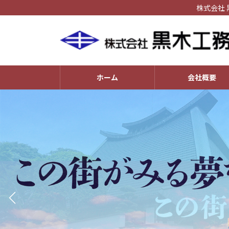
コ
ナ
株式会社
ン
ビ
テ
ゲ
ン
ー
ツ
シ
へ
ョ
ホーム
会社概要
ス
ン
キ
に
ッ
移
プ
動