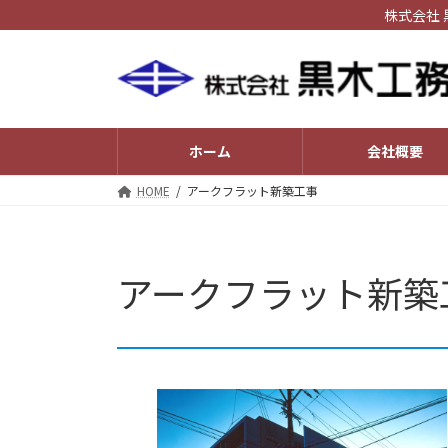
コ
ナ
株式会社
ン
ビ
テ
ゲ
ン
ー
ツ
シ
へ
ョ
ホーム
会社概要
ス
ン
キ
に
HOME
アークフラット新築工事
ッ
移
プ
動
アークフラット新築